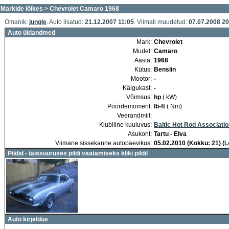
Markide lõikes
> Chevrolet Camaro 1968
Omanik:
jungle
. Auto lisatud:
21.12.2007 11:05
. Viimati muudetud:
07.07.2008 20
Auto üldandmed
Mark:
Chevrolet
Mudel:
Camaro
Aasta:
1968
Kütus:
Bensiin
Mootor:
-
Käigukast:
-
Võimsus:
hp
( kW)
Pöördemoment:
lb-ft
( Nm)
Veerandmiil:
Klubiline kuuluvus:
Baltic Hot Rod Associati
Asukoht:
Tartu - Elva
Viimane sissekanne autopäevikus:
05.02.2010 (Kokku: 21) (
L
Pildid - täissuuruses pildi vaatamiseks kliki pildil
Auto kirjeldus