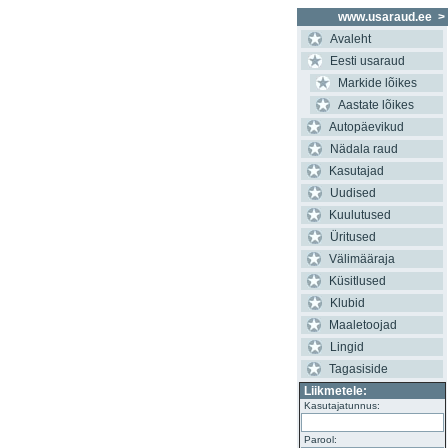
www.usaraud.ee
>
Avaleht
Eesti usaraud
Markide lõikes
Aastate lõikes
Autopäevikud
Nädala raud
Kasutajad
Uudised
Kuulutused
Üritused
Välimääraja
Küsitlused
Klubid
Maaletoojad
Lingid
Tagasiside
Liikmetele:
Kasutajatunnus:
Parool: