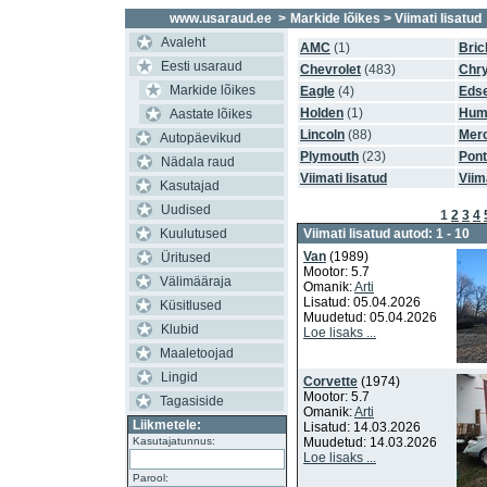
www.usaraud.ee
>
Markide lõikes
> Viimati lisatud
Avaleht
AMC
(1)
Bric
Eesti usaraud
Chevrolet
(483)
Chry
Markide lõikes
Eagle
(4)
Edse
Holden
(1)
Hum
Aastate lõikes
Lincoln
(88)
Mer
Autopäevikud
Plymouth
(23)
Pont
Nädala raud
Viimati lisatud
Viim
Kasutajad
Uudised
1
2
3
4
Kuulutused
Viimati lisatud autod: 1 - 10
Van
(1989)
Üritused
Mootor: 5.7
Välimääraja
Omanik:
Arti
Lisatud: 05.04.2026
Küsitlused
Muudetud: 05.04.2026
Klubid
Loe lisaks ...
Maaletoojad
Lingid
Corvette
(1974)
Mootor: 5.7
Tagasiside
Omanik:
Arti
Liikmetele:
Lisatud: 14.03.2026
Kasutajatunnus:
Muudetud: 14.03.2026
Loe lisaks ...
Parool: