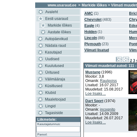
www.usaraud.ee
>
Markide lõikes
> Viimati muude
Avaleht
AMC
(1)
Bric
Eesti usaraud
Chevrolet
(483)
Chry
Markide lõikes
Eagle
(4)
Edse
Holden
(1)
Hum
Aastate lõikes
Lincoln
(88)
Mer
Autopäevikud
Plymouth
(23)
Pont
Nädala raud
Viimati lisatud
Viim
Kasutajad
Uudised
2
3
Kuulutused
Viimati muudetud autod: 111 -
Mustang
(1996)
Üritused
Mootor: 3,8
Välimääraja
Omanik:
Raulpoiss
Lisatud: 16.07.2017
Küsitlused
Muudetud: 15.08.2017
Klubid
Loe lisaks ...
Maaletoojad
Dart Sport
(1974)
Mootor: -
Lingid
Omanik:
incognito
Tagasiside
Lisatud: 14.09.2009
Muudetud: 26.07.2017
Liikmetele:
Loe lisaks ...
Kasutajatunnus:
Parool: