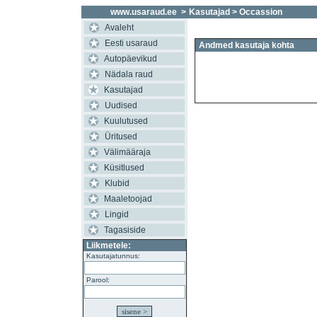
www.usaraud.ee
>
Kasutajad
> Occassion
Avaleht
Eesti usaraud
Andmed kasutaja kohta
Autopäevikud
Nädala raud
Kasutajad
Uudised
Kuulutused
Üritused
Välimääraja
Küsitlused
Klubid
Maaletoojad
Lingid
Tagasiside
Liikmetele:
Kasutajatunnus:
Parool: