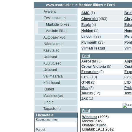
www.usaraud.ee
>
Markide lõikes
> Ford
Avaleht
AMC
(1)
Bric
Eesti usaraud
Chevrolet
(483)
Chry
Markide lõikes
Eagle
(4)
Edse
Holden
(1)
Hum
Aastate lõikes
Lincoln
(88)
Mer
Autopäevikud
Plymouth
(23)
Pont
Nädala raud
Viimati lisatud
Viim
Kasutajad
Ford
Uudised
Aerostar
(3)
Aspi
Kuulutused
Crown Victoria
(5)
Cus
Üritused
Excursion
(2)
Expe
Välimääraja
F150
(10)
F25
GT40
(1)
LTD
Küsitlused
Muu
(3)
Pro
Klubid
Taurus
(12)
Tem
Maaletoojad
ZX2
(1)
Lingid
Tagasiside
Ford
Liikmetele:
Windstar
(1995)
Kasutajatunnus:
Mootor: 3.0V
Omanik:
alland
Lisatud: 19.11.2012
Parool: