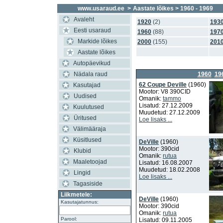
www.usaraud.ee
>
Aastate lõikes
> 1960 - 1969
Avaleht
1920
(2)
193
Eesti usaraud
1960
(88)
197
Markide lõikes
2000
(155)
201
Aastate lõikes
Autopäevikud
Nädala raud
1960
19
62 Coupe Deville
(1960)
Kasutajad
Mootor: V8 390CID
Uudised
Omanik:
tammo
Lisatud: 27.12.2009
Kuulutused
Muudetud: 27.12.2009
Üritused
Loe lisaks ...
Välimääraja
Küsitlused
DeVille
(1960)
Mootor: 390cid
Klubid
Omanik:
rutua
Maaletoojad
Lisatud: 16.08.2007
Muudetud: 18.02.2008
Lingid
Loe lisaks ...
Tagasiside
Liikmetele:
DeVille
(1960)
Kasutajatunnus:
Mootor: 390cid
Omanik:
rutua
Parool:
Lisatud: 09.11.2005